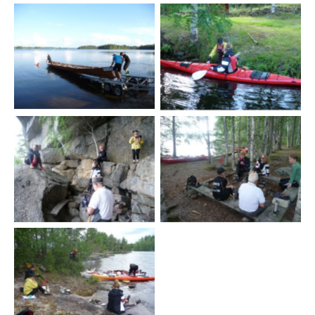
Melontailta Kiviniemessä
Tiistaisoutu 23.8.2016
kesäkuussa 2018
Melontaretki 7.7.2018
Melontaretki 7.7.2018
Retki Lamposaareen
2020
Melontaretki 7.7.2018