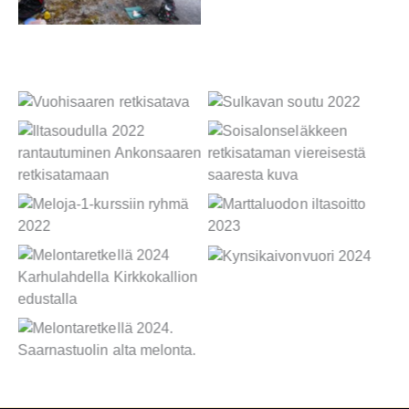
Retki Lamposaareen
2021
2020
2021
2021
Vuohisaaren retkisatava
Sulkavan soutu 2022
Iltasoudulla 2022
Soisalonseläkkeen
rantautuminen
retkisataman viereisestä
Ankonsaaren
saaresta kuva
retkisatamaan
Meloja-1-kurssiin ryhmä
Marttaluodon iltasoitto
2022
2023
Melontaretkellä 2024
Kynsikaivonvuori 2024
Karhulahdella
Kirkkokallion edustalla
Melontaretkellä 2024.
Saarnastuolin alta
melonta.