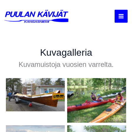
Siirry
sisältöön
Kuvagalleria
Kuvamuistoja vuosien varrelta.
Kirkkoveneen
kiinnnittäminen traileriin
Alkeiskurssi heinäkuussa
2015
2015