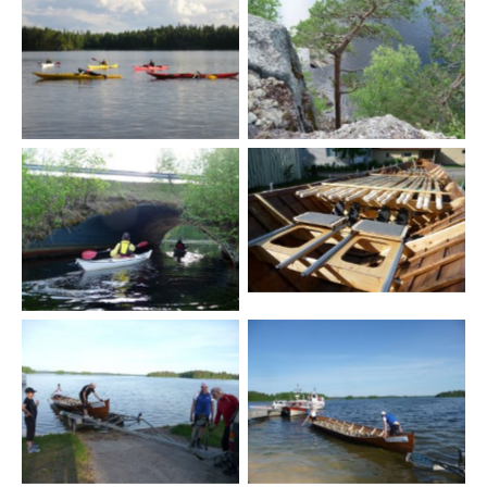
Pelastautumisharjoitukset
Näkymä Karhunkalliolta
2015
heinäkuussa 2015.
Kunnostettu kirkkovene
Torstaimelonta 19.5.2016
31.5.2016
Tiistaisoutu 31.5.2016
Tiistaisoutu 31.5.2016